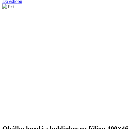
Do eshopu
Obálka hnedá s bublinkovou fóliou 400×46