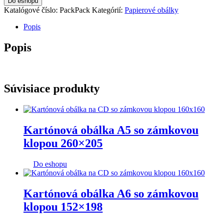
Do eshopu
Katalógové číslo:
PackPack
Kategórií:
Papierové obálky
Popis
Popis
Súvisiace produkty
Kartónová obálka A5 so zámkovou
klopou 260×205
Do eshopu
Kartónová obálka A6 so zámkovou
klopou 152×198