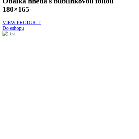
Obálka hnedá s bublinkovou fóliou
180×165
VIEW PRODUCT
Do eshopu