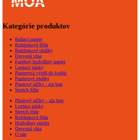
Kategórie produktov
Baliaci papier
Bublinková fólia
Bublinkové obálky
Drevená vlna
Farebný hodvábny papier
Lepiace pásky
Papierová výplň do krabíc
Papierové obálky
Plastové sáčky - zip bag
Stretch fólie
Plastové sáčky – zip bag
Lepiace pásky
Stretch fólie
Bublinková fólia
Hodvábny papier
Drevená vlna
O nás