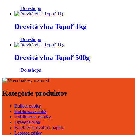
Do eshopu
Drevitá vlna Topoľ 1kg
Do eshopu
Drevitá vlna Topoľ 500g
Do eshopu
Kategórie produktov
Baliaci papier
Bublinková fólia
Bublinkové obálky
Drevená vlna
Farebný hodvábny papier
Lepiace pásky