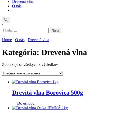
Drevená vlna
O nás
'
Hľadať:
Home
O nás
Drevená vlna
Kategória:
Drevená vlna
Zobrazuje sa všetkych 8 výsledkov
Drevitá vlna Borovica 500g
Do eshopu