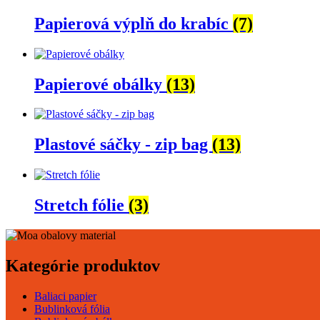
Papierová výplň do krabíc
(7)
Papierové obálky
(13)
Plastové sáčky - zip bag
(13)
Stretch fólie
(3)
Kategórie produktov
Baliaci papier
Bublinková fólia