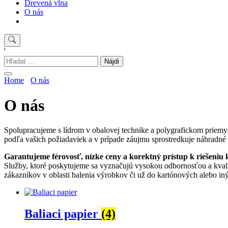
Drevená vlna
O nás
'
Hľadať:
Home
O nás
O nás
Spolupracujeme s lídrom v obalovej technike a polygrafickom priemys
podľa vašich požiadaviek a v prípade záujmu sprostredkuje náhradné
Garantujeme férovosť, nízke ceny a korektný prístup k riešeniu 
Služby, ktoré poskytujeme sa vyznačujú vysokou odbornosťou a kvali
zákazníkov v oblasti balenia výrobkov či už do kartónových alebo in
Baliaci papier
(4)