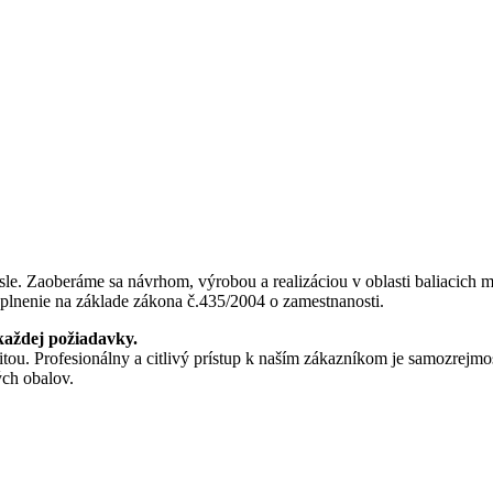
le. Zaoberáme sa návrhom, výrobou a realizáciou v oblasti baliacich ma
 plnenie na základe zákona č.435/2004 o zamestnanosti.
každej požiadavky.
tou. Profesionálny a citlivý prístup k naším zákazníkom je samozrejm
ých obalov.