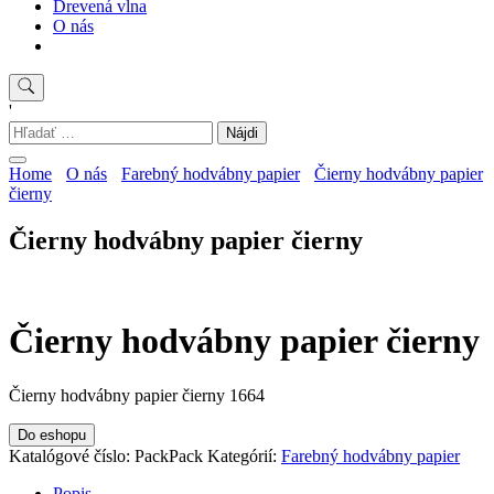
Drevená vlna
O nás
'
Hľadať:
Home
O nás
Farebný hodvábny papier
Čierny hodvábny papier
čierny
Čierny hodvábny papier čierny
Čierny hodvábny papier čierny
Čierny hodvábny papier čierny 1664
Do eshopu
Katalógové číslo:
PackPack
Kategórií:
Farebný hodvábny papier
Popis