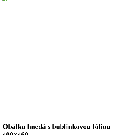
Obálka hnedá s bublinkovou fóliou
400×460