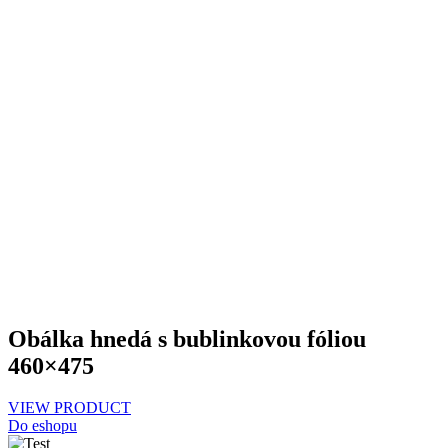
Obálka hnedá s bublinkovou fóliou
460×475
VIEW PRODUCT
Do eshopu