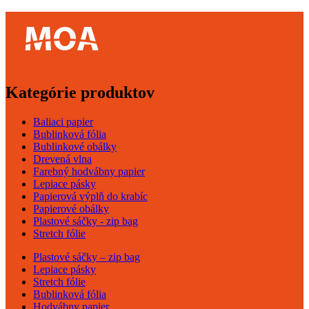
Kategórie produktov
Baliaci papier
Bublinková fólia
Bublinkové obálky
Drevená vlna
Farebný hodvábny papier
Lepiace pásky
Papierová výplň do krabíc
Papierové obálky
Plastové sáčky - zip bag
Stretch fólie
Plastové sáčky – zip bag
Lepiace pásky
Stretch fólie
Bublinková fólia
Hodvábny papier