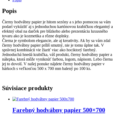
Popis
Čierny hodvábny papier je hitom sezóny a s jeho pomocou sa vám
podarí vykúzliť aj s jednoduchou kartónovou krabičkou elegantný a
efektný obal na darček pre blízkeho alebo prezentáciu luxusného
tovaru ako je kozmetika a rôzne doplnky.
Čierna je symbolom elegancie, ale aj kreativity. Ak by sa vám zdal
čierny hodvábny papier príliš smutný, nie je tomu úplne tak. V
správnej kombinácii vie žiariť viac ako hociktorý farebný.
Jednoduchá hnedá krabička, váš produkt, čierny hodvábny papier a
nálepka, ktorá môže vyniknúť farbou, logom, nápisom. Lebo čierna
jej to dovolí. V našej ponuke nájdete čierny hodvábny papier v
hárkoch s veľkosťou 500 x 700 mm balený po 100 ks.
Súvisiace produkty
Farebný hodvábny papier 500×700