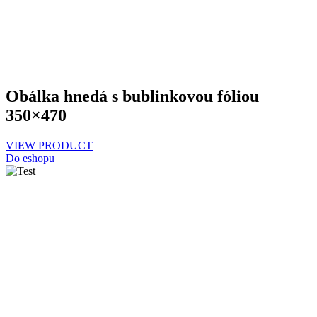
Obálka hnedá s bublinkovou fóliou
350×470
VIEW PRODUCT
Do eshopu