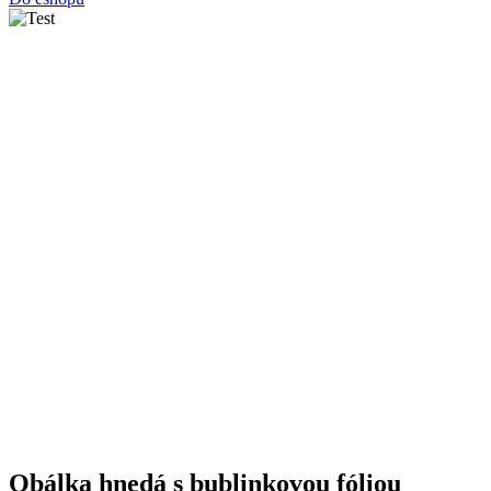
Obálka hnedá s bublinkovou fóliou