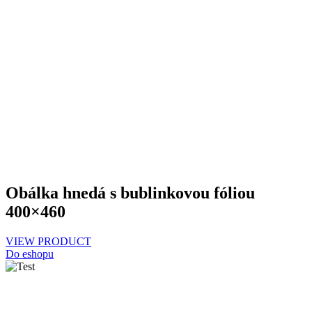
Obálka hnedá s bublinkovou fóliou
400×460
VIEW PRODUCT
Do eshopu