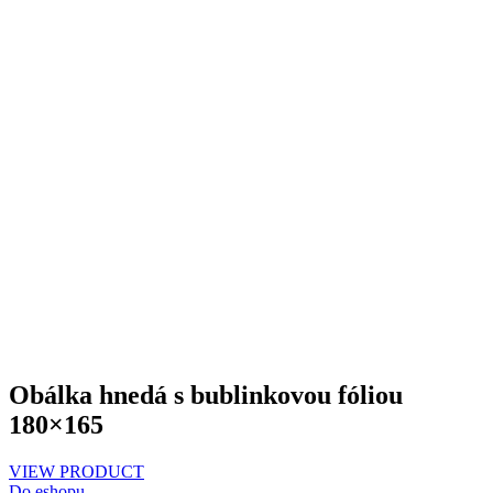
Obálka hnedá s bublinkovou fóliou
180×165
VIEW PRODUCT
Do eshopu