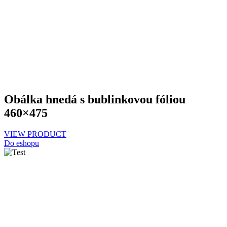
Obálka hnedá s bublinkovou fóliou
460×475
VIEW PRODUCT
Do eshopu