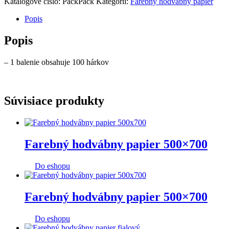
Katalógové číslo:
PackPack
Kategórií:
Farebný hodvábny papier
Popis
Popis
– 1 balenie obsahuje 100 hárkov
Súvisiace produkty
Farebný hodvábny papier 500×700
Do eshopu
Farebný hodvábny papier 500×700
Do eshopu