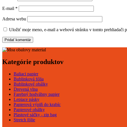
E-mail
*
Adresa webu
Uložiť moje meno, e-mail a webovú stránku v tomto prehliadači 
Kategórie produktov
Baliaci papier
Bublinková fólia
Bublinkové obálky
Drevená vlna
Farebný hodvábny papier
Lepiace pásky
Papierová výplň do krabíc
Papierové obálky
Plastové sáčky - zip bag
Stretch fólie