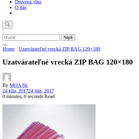
Drevená vlna
O nás
'
Hľadať:
Home
Uzatvárateľné vrecká ZIP BAG 120×180
Uzatvárateľné vrecká ZIP BAG 120×180
By
MOA Sk
24 júla, 2017
24 júla, 2017
0 minutes, 0 seconds Read