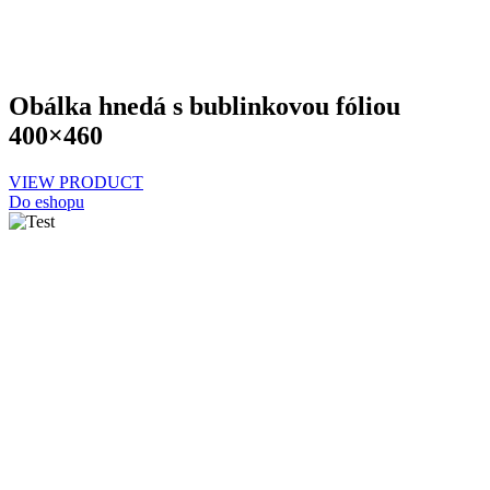
Obálka hnedá s bublinkovou fóliou
400×460
VIEW PRODUCT
Do eshopu