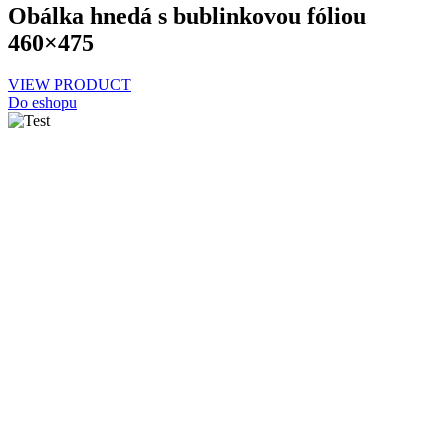
Obálka hnedá s bublinkovou fóliou
460×475
VIEW PRODUCT
Do eshopu