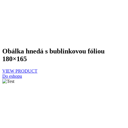
Obálka hnedá s bublinkovou fóliou
180×165
VIEW PRODUCT
Do eshopu