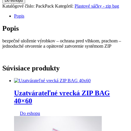
Do eshopu
Katalógové číslo:
PackPack
Kategórií:
Plastové sáčky - zip bag
Popis
Popis
bezpečné uloženie výrobkov – ochrana pred vlhkom, prachom –
jednoduché otvorenie a opätovné zatvorenie systémom ZIP
Súvisiace produkty
Uzatvárateľné vrecká ZIP BAG
40×60
Do eshopu