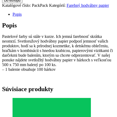
Do eshopu
Katalógové číslo:
PackPack
Kategórií:
Farebný hodvábny papier
Popis
Popis
Pastelové farby sú stále v kurze. Ich jemná farebnosť skrátka
neomrzí. Svetloružový hodvábny papier podporí jemnosť vašich
produktov, hodí sa k prírodnej kozmetike, k detskému oblečeniu,
hračkám v kombinácii s hnedou krabicou, papierovými vizitkami či
darčekmi bude balením, ktorým sa chcete odprezentovať. V našej
ponuke nájdete svetložltý hodvábny papier v hárkoch s veľkosťou
500 x 750 mm balený po 100 ks.
– 1 balenie obsahuje 100 hárkov
Súvisiace produkty