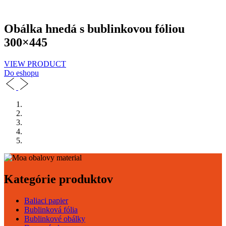
Obálka hnedá s bublinkovou fóliou
300×445
VIEW PRODUCT
Do eshopu
Kategórie produktov
Baliaci papier
Bublinková fólia
Bublinkové obálky