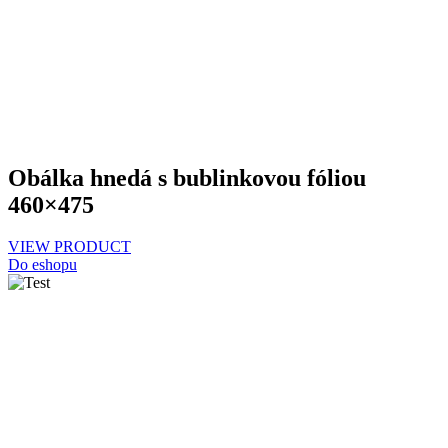
Obálka hnedá s bublinkovou fóliou
460×475
VIEW PRODUCT
Do eshopu