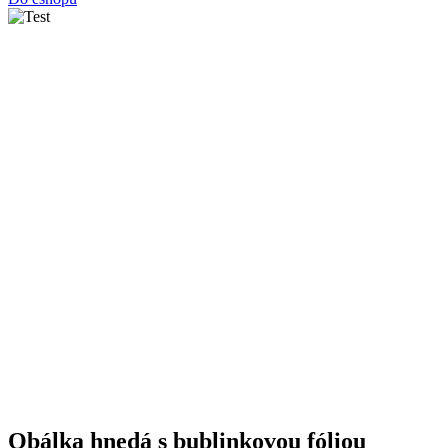
Obálka hnedá s bublinkovou fóliou