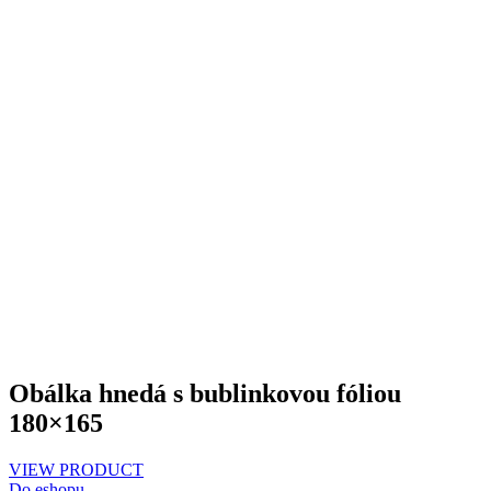
Obálka hnedá s bublinkovou fóliou
180×165
VIEW PRODUCT
Do eshopu