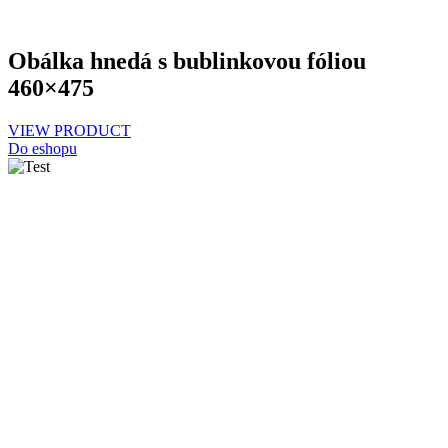
Obálka hnedá s bublinkovou fóliou
460×475
VIEW PRODUCT
Do eshopu