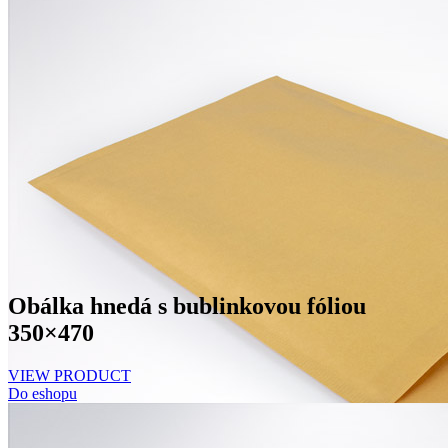
Obálka hnedá s bublinkovou fóliou
350×470
VIEW PRODUCT
Do eshopu