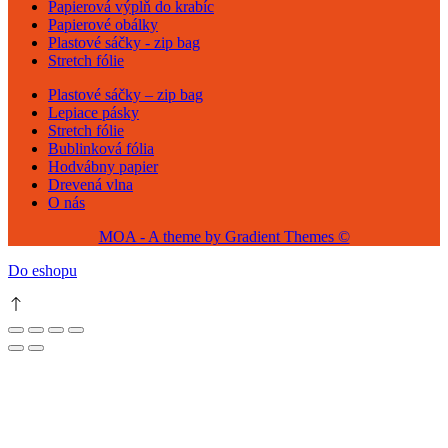
Papierová výplň do krabíc
Papierové obálky
Plastové sáčky - zip bag
Stretch fólie
Plastové sáčky – zip bag
Lepiace pásky
Stretch fólie
Bublinková fólia
Hodvábny papier
Drevená vlna
O nás
MOA - A theme by Gradient Themes ©
Do eshopu