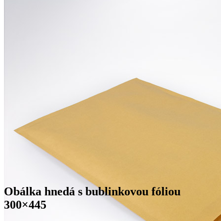
Obálka hnedá s bublinkovou fóliou
300×445