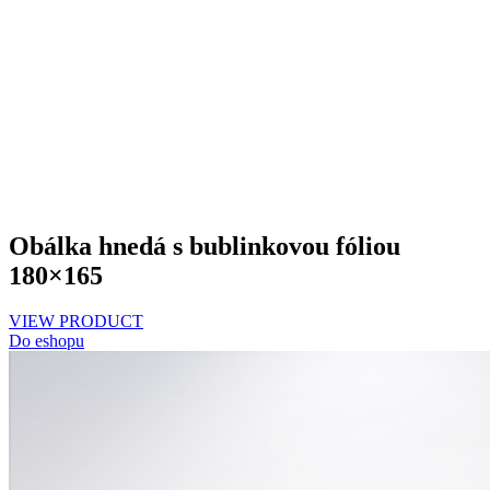
Obálka hnedá s bublinkovou fóliou
180×165
VIEW PRODUCT
Do eshopu