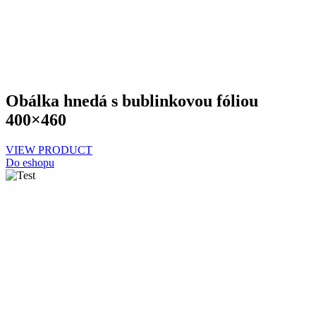
Obálka hnedá s bublinkovou fóliou
400×460
VIEW PRODUCT
Do eshopu