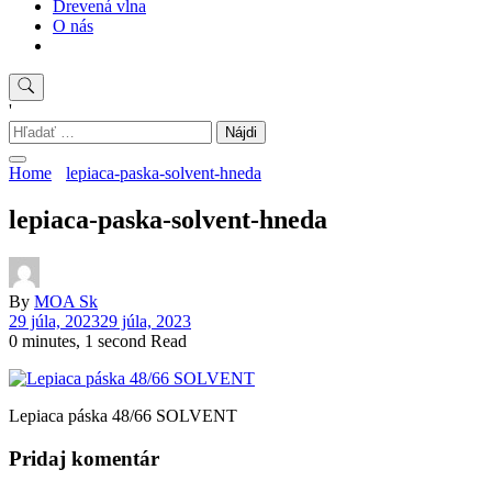
Drevená vlna
O nás
'
Hľadať:
Home
lepiaca-paska-solvent-hneda
lepiaca-paska-solvent-hneda
By
MOA Sk
29 júla, 2023
29 júla, 2023
0 minutes, 1 second Read
Lepiaca páska 48/66 SOLVENT
Pridaj komentár