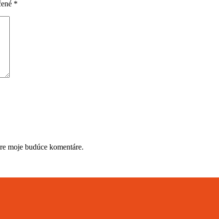
čené
*
pre moje budúce komentáre.