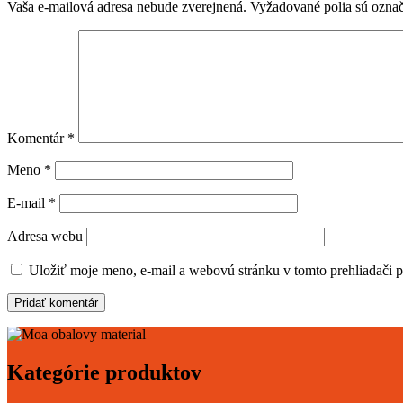
Vaša e-mailová adresa nebude zverejnená.
Vyžadované polia sú ozna
Komentár
*
Meno
*
E-mail
*
Adresa webu
Uložiť moje meno, e-mail a webovú stránku v tomto prehliadači 
Kategórie produktov